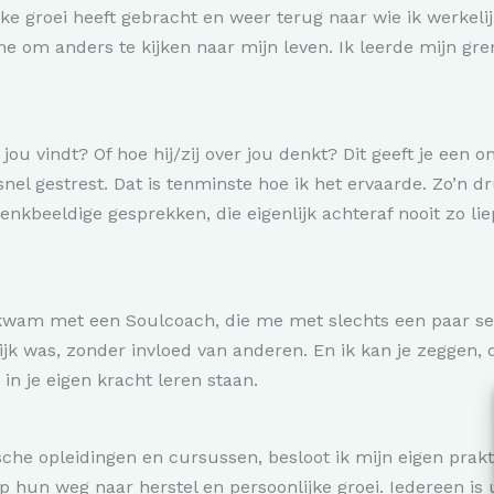
ke groei heeft gebracht en weer terug naar wie ik werkel
e om anders te kijken naar mijn leven. Ik leerde mijn gr
jou vindt? Of hoe hij/zij over jou denkt? Dit geeft je een on
 snel gestrest. Dat is tenminste hoe ik het ervaarde. Zo’n d
eeldige gesprekken, die eigenlijk achteraf nooit zo liepen
t kwam met een Soulcoach, die me met slechts een paar se
ijk was, zonder invloed van anderen. En ik kan je zeggen, di
n je eigen kracht leren staan.
sche opleidingen en cursussen, besloot ik mijn eigen prakt
p hun weg naar herstel en persoonlijke groei. Iedereen is