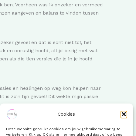
ijk ben. Voorheen was ik onzeker en vermeed
enzen aangeven en balans te vinden tussen
zeker gevoel en dat is echt niet tof, het
ruk en onrustig hoofd, altijd bezig met wat
 als die tien versies die je in je hoofd
ssies en healingen op weg kon helpen naar
t is zo’n fijn gevoel! Dit wekte mijn passie
Cookies
ijk te starten. Nu sta ik klaar om moeders
Deze website gebruikt cookies om jouw gebruikerservaring te
 uniek, dus bied ik 100% maatwerk. We kijken
verbeteren. Klik op OK als je hiermee akkoord gaat of op Lees